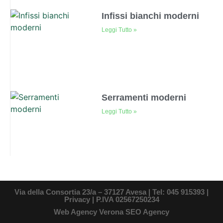
Infissi bianchi moderni
Leggi Tutto »
Serramenti moderni
Leggi Tutto »
Via della Consortia 23/a – 37127 Avesa | Tel: 045 915393 |
Privacy
| P.IVA 02567250234
Web Agency Verona SEO Agency