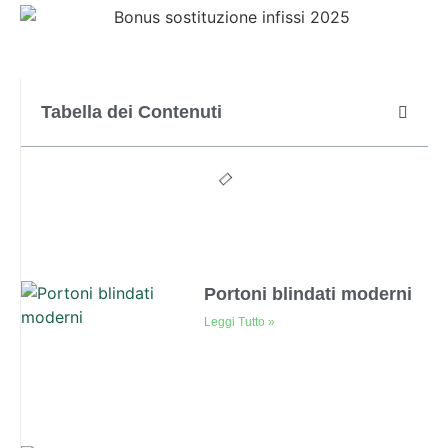
Tabella dei Contenuti
Portoni blindati moderni
Leggi Tutto »