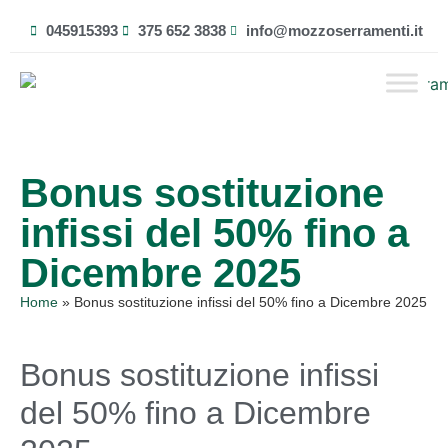
045915393
375 652 3838
info@mozzoserramenti.it
Bonus sostituzione
infissi del 50% fino a
Dicembre 2025
Home
»
Bonus sostituzione infissi del 50% fino a Dicembre 2025
Bonus sostituzione infissi
del 50% fino a Dicembre