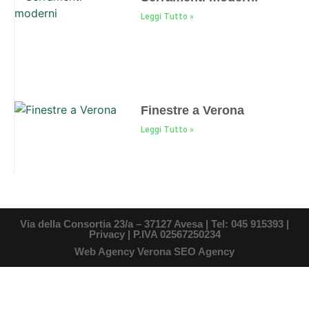
Leggi Tutto »
Finestre a Verona
Leggi Tutto »
Via della Consortia 23/a – 37127 Avesa | Tel: 045 915393 |
Privacy
| P.IVA 02567250234
Web Agency Verona SEO Agency