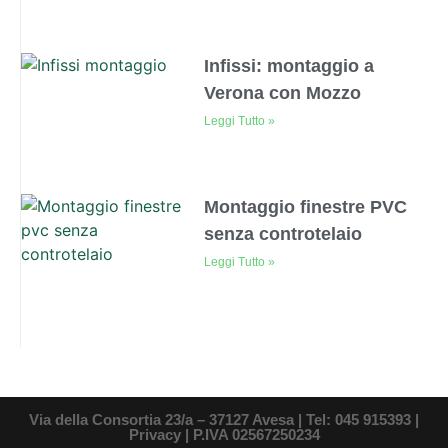
Infissi: montaggio a
Verona con Mozzo
Leggi Tutto »
Montaggio finestre PVC
senza controtelaio
Leggi Tutto »
Via della Consortia 23/a – 37127 Avesa | Tel: 045 915393 |
Privacy
| P.IVA 02567250234